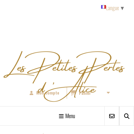
Panneau de gestion des cookies
Langue
▼
Mon compte
Panier
Menu