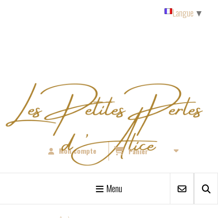
Panneau de gestion des cookies
Langue
▼
Mon compte
Panier
Menu