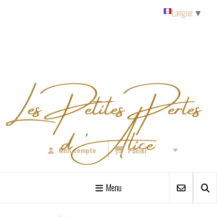
Panneau de gestion des cookies
Langue
▼
Mon compte
Panier
Menu