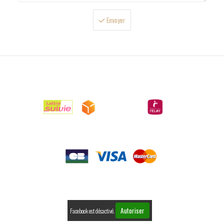
Envoyer

LIVRAISONS

PAIEMENTS

RETOURS
Autoriser
Facebook est désactivé.