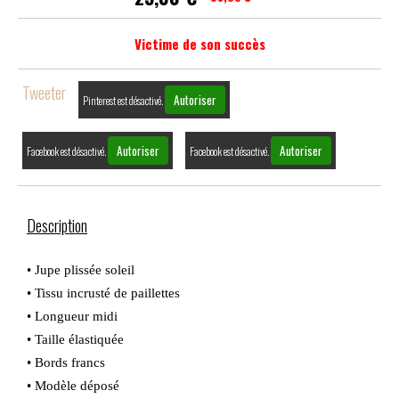
Victime de son succès
Tweeter
Autoriser
Pinterest est désactivé.
Autoriser
Autoriser
Facebook est désactivé.
Facebook est désactivé.
Description
• Jupe plissée soleil
• Tissu incrusté de paillettes
• Longueur midi
• Taille élastiquée
• Bords francs
• Modèle déposé