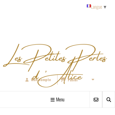
Panneau de gestion des cookies
Langue
▼
Mon compte
Panier
Menu