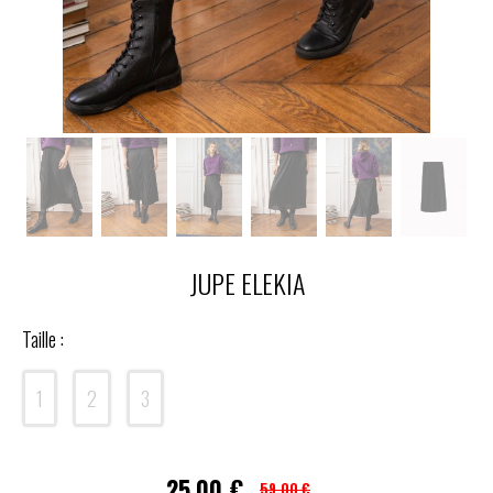
JUPE ELEKIA
Taille :
1
2
3
25,00
€
59,00 €