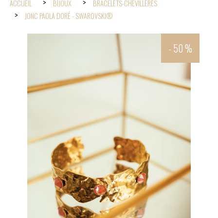
ACCUEIL
BIJOUX
BRACELETS-CHEVILLÈRES
JONC PAOLA DORÉ - SWAROVSKI®
- 50 %