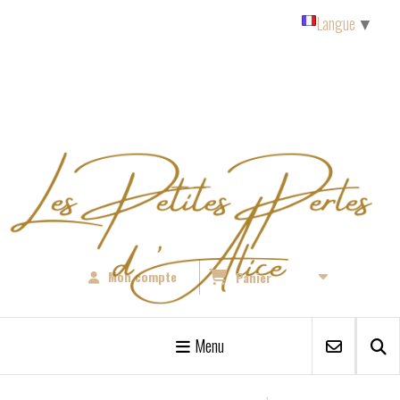
Panneau de gestion des cookies
Langue
▼
Mon compte
Panier
Menu