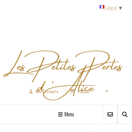
Panneau de gestion des cookies
Langue
▼
Mon compte
Panier
Menu