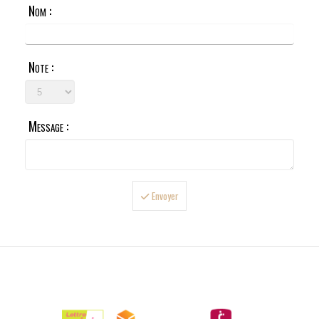
Nom :
Note :
Message :
Envoyer

LIVRAISONS