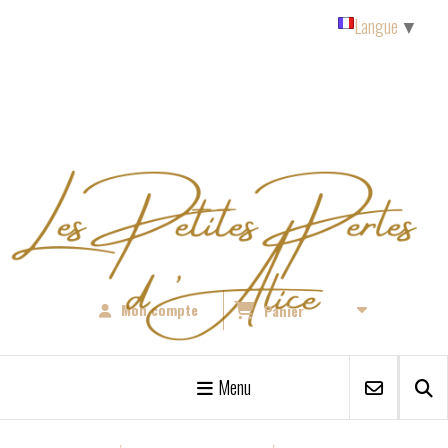
Panneau de gestion des cookies
Langue
▼
Mon compte
Panier
Menu