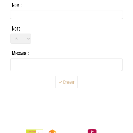
Nom :
Note :
Message :
Envoyer

LIVRAISONS