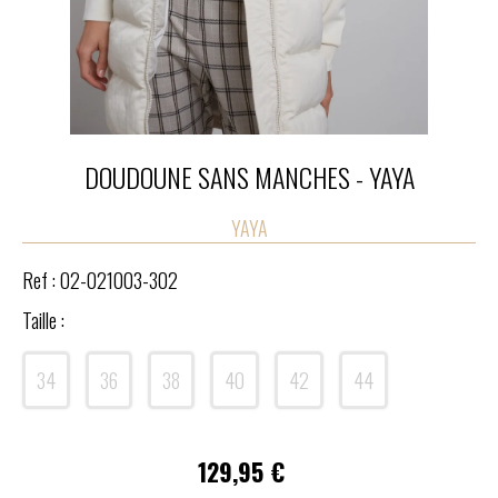
DOUDOUNE SANS MANCHES - YAYA
YAYA
Ref :
02-021003-302
Taille :
34
36
38
40
42
44
129,95
€