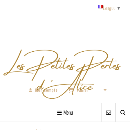
Panneau de gestion des cookies
Langue
▼
Mon compte
Panier
Menu