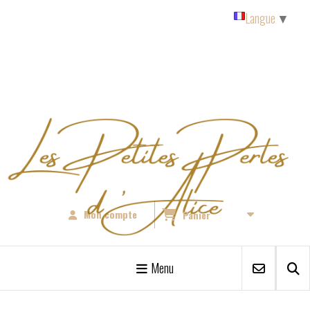
Panneau de gestion des cookies
Langue
▼
Mon compte
Panier
Menu