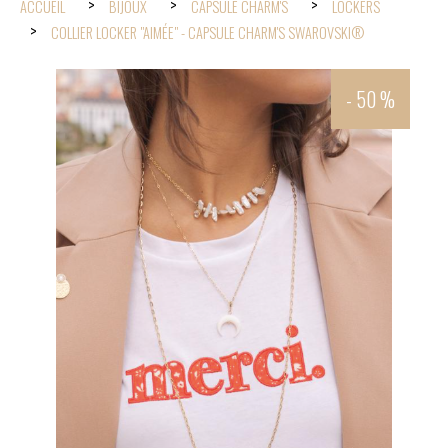
ACCUEIL
BIJOUX
CAPSULE CHARM'S
LOCKERS
COLLIER LOCKER "AIMÉE" - CAPSULE CHARM'S SWAROVSKI®
- 50 %