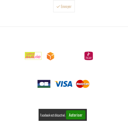
Envoyer

LIVRAISONS

PAIEMENTS

RETOURS
Autoriser
Facebook est désactivé.