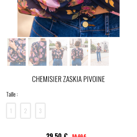
CHEMISIER ZASKIA PIVOINE
Taille :
1
2
3
29,50
€
59,00 €