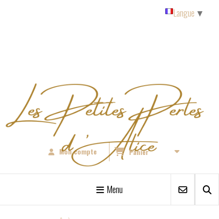
Panneau de gestion des cookies
Langue
▼
Mon compte
Panier
Menu