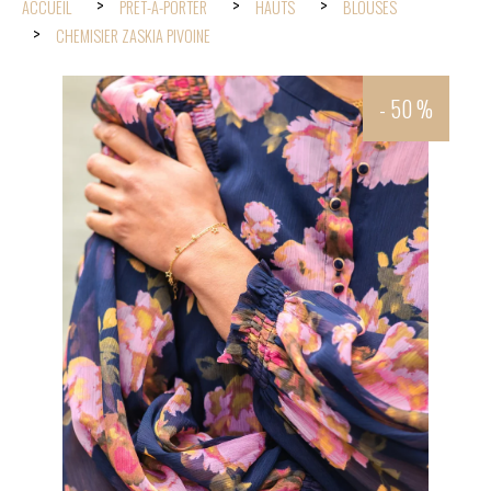
ACCUEIL
PRÊT-À-PORTER
HAUTS
BLOUSES
CHEMISIER ZASKIA PIVOINE
- 50 %