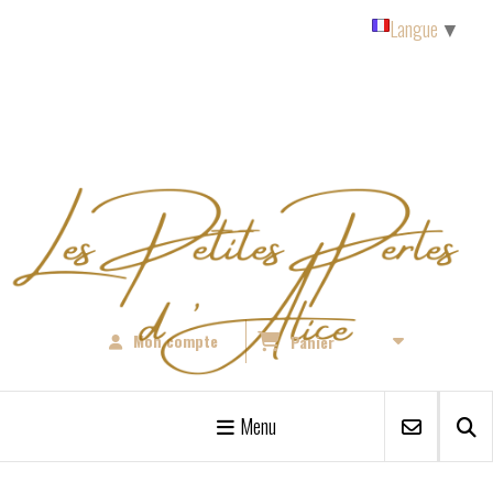
Panneau de gestion des cookies
Langue
▼
Mon compte
Panier
Menu