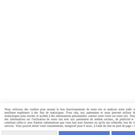
Nous utilisons des cookies pour assurer le bon fonctionnement de notre site et analyser notre trafic e
meilleure expérience à des fins de statistiques. Pour cela, nos partenaires et nous peuvent utiliser d
technologies pour stocker et accéder à des informations personnelles comme votre visite sur notre site. No
des informations sur l'utilisation de notre site avec nos partenaires de médias sociaux, de publicité et
combiner celles-ci avec d'autres informations que vous leur avez fournies ou qu'ils ont collectées lors de vo
services. Vous pouvez retirer votre consentement, enregistré pour 6 mois, à l'aide du lien en pied de page «