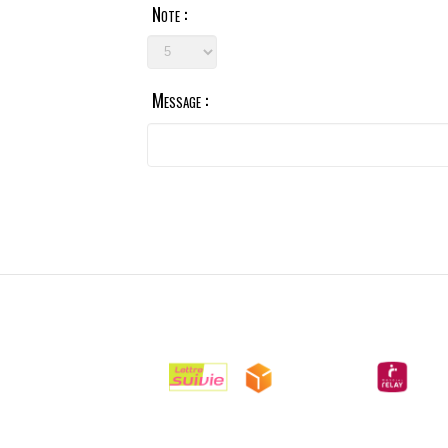
Note :
Message :

LIVRAISONS