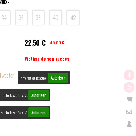
aille :
34
36
38
40
42
22,50
€
45,00 €
Victime de son succès
Tweeter
Autoriser
Pinterest est désactivé.
Autoriser
Facebook est désactivé.
Autoriser
Facebook est désactivé.