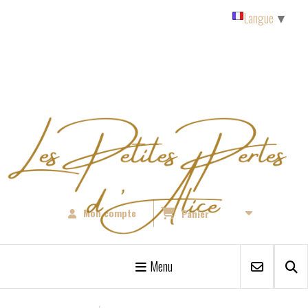
Panneau de gestion des cookies
Langue
▼
Mon compte
Panier
Menu