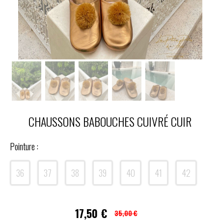
CHAUSSONS BABOUCHES CUIVRÉ CUIR
Pointure :
36
37
38
39
40
41
42
17,50
€
35,00 €