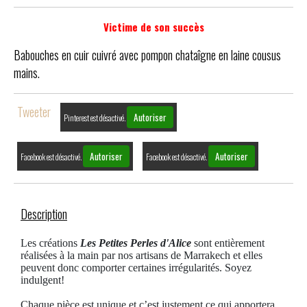
Victime de son succès
Babouches en cuir cuivré avec pompon chataîgne en laine cousus
mains.
Tweeter
Autoriser
Pinterest est désactivé.
Autoriser
Autoriser
Facebook est désactivé.
Facebook est désactivé.
Description
Les créations
Les Petites Perles d'Alice
sont entièrement
réalisées à la main par nos artisans de Marrakech et elles
peuvent donc comporter certaines irrégularités. Soyez
indulgent!
Chaque pièce est unique et c’est justement ce qui apportera