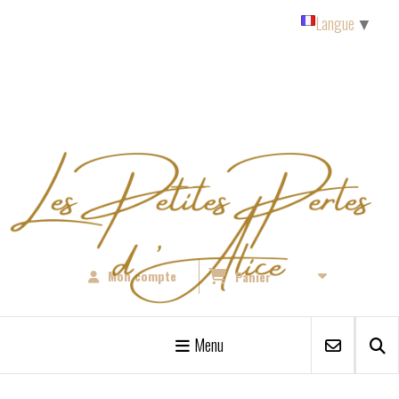
Panneau de gestion des cookies
Langue
▼
Mon compte
Panier
Menu