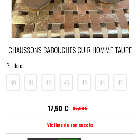
CHAUSSONS BABOUCHES CUIR HOMME TAUPE
Pointure :
40
41
42
46
43
44
45
17,50
€
35,00 €
Victime de son succès