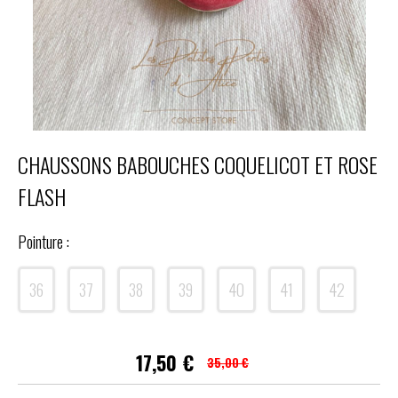
CHAUSSONS BABOUCHES COQUELICOT ET ROSE
FLASH
Pointure :
36
37
38
39
40
41
42
17,50
€
35,00 €