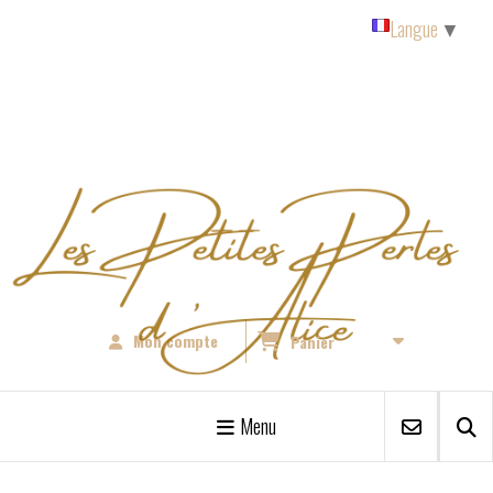
Panneau de gestion des cookies
Langue
▼
Mon compte
Panier
Menu