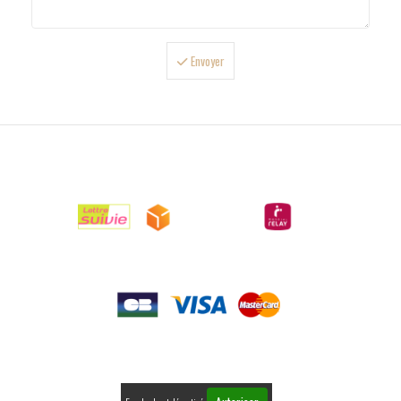
Envoyer

LIVRAISONS

PAIEMENTS

RETOURS