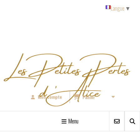
Panneau de gestion des cookies
Langue
▼
Mon compte
Panier
Menu