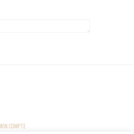

RETOURS
MON COMPTE