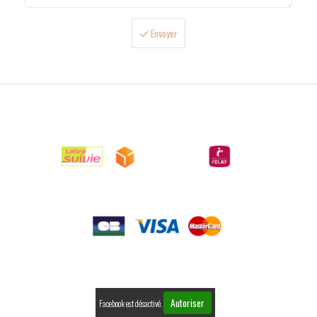
Envoyer

LIVRAISONS

PAIEMENTS

RETOURS
Autoriser
Facebook est désactivé.