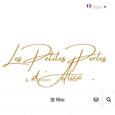
Panneau de gestion des cookies
Langue
▼
Mon compte
Panier
Menu