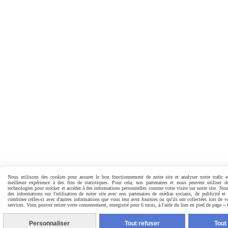
Nous utilisons des cookies pour assurer le bon fonctionnement de notre site et analyser notre trafic e
meilleure expérience à des fins de statistiques. Pour cela, nos partenaires et nous peuvent utiliser d
technologies pour stocker et accéder à des informations personnelles comme votre visite sur notre site. No
des informations sur l'utilisation de notre site avec nos partenaires de médias sociaux, de publicité et
combiner celles-ci avec d'autres informations que vous leur avez fournies ou qu'ils ont collectées lors de vo
services. Vous pouvez retirer votre consentement, enregistré pour 6 mois, à l'aide du lien en pied de page «
Personnaliser
Tout refuser
Tout