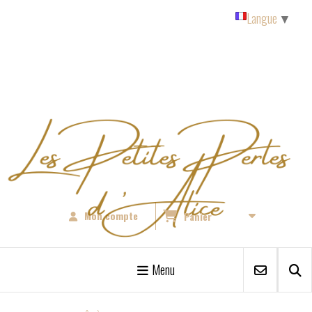
Panneau de gestion des cookies
Langue
▼
Mon compte
Panier
Menu