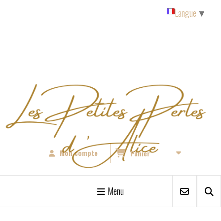
Panneau de gestion des cookies
Langue
▼
Mon compte
Panier
Menu