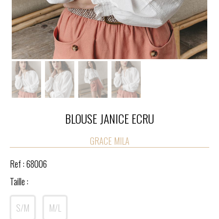
BLOUSE JANICE ECRU
GRACE MILA
Ref :
68006
Taille :
S/M
M/L