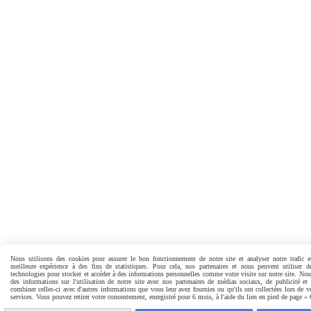
Nous utilisons des cookies pour assurer le bon fonctionnement de notre site et analyser notre trafic e
meilleure expérience à des fins de statistiques. Pour cela, nos partenaires et nous peuvent utiliser d
technologies pour stocker et accéder à des informations personnelles comme votre visite sur notre site. No
des informations sur l'utilisation de notre site avec nos partenaires de médias sociaux, de publicité et
combiner celles-ci avec d'autres informations que vous leur avez fournies ou qu'ils ont collectées lors de vo
services. Vous pouvez retirer votre consentement, enregistré pour 6 mois, à l'aide du lien en pied de page «