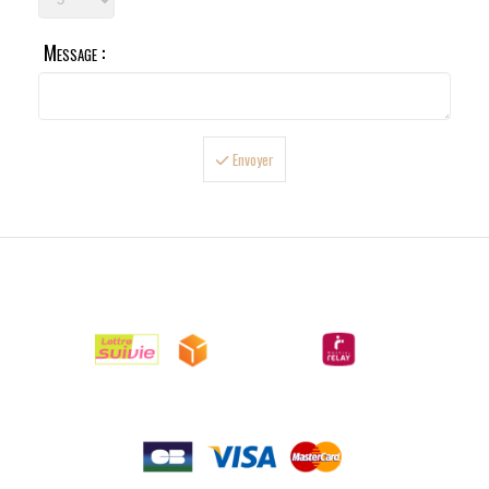
Message :
Envoyer

LIVRAISONS

PAIEMENTS