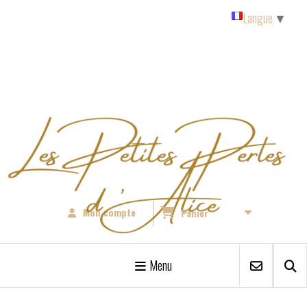
Panneau de gestion des cookies
Langue
▼
Mon compte
Panier
Menu