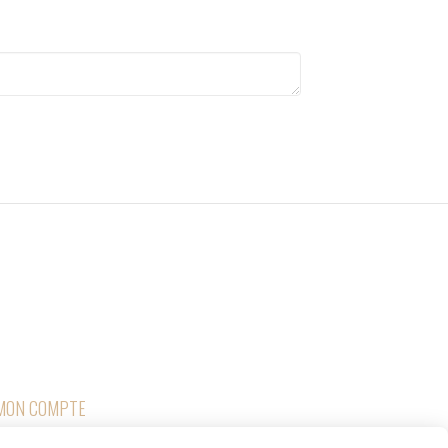

RETOURS
MON COMPTE