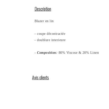
Description
Blazer en lin
- coupe décontractée
- doublure interieure
-
Composition:
80% Viscose & 20% Linen
Avis clients