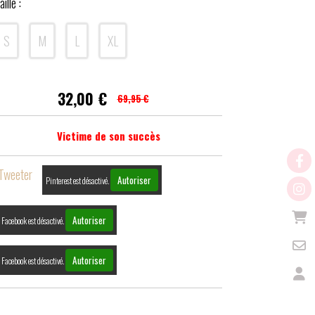
aille :
S
M
L
XL
32,00
€
69,95 €
Victime de son succès
Tweeter
Autoriser
Pinterest est désactivé.
Autoriser
Facebook est désactivé.
Autoriser
Facebook est désactivé.