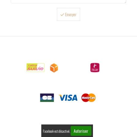
Envoyer

LIVRAISONS

PAIEMENTS

RETOURS
Autoriser
Facebook est désactivé.