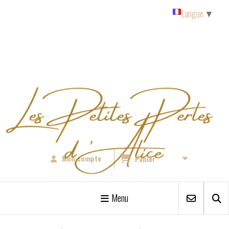
Panneau de gestion des cookies
Langue
▼
Mon compte
Panier
Menu