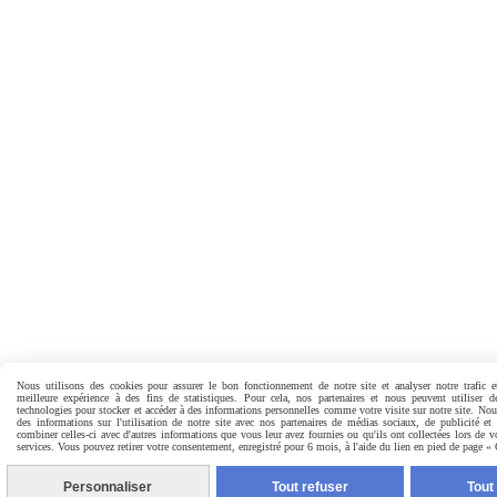
Nous utilisons des cookies pour assurer le bon fonctionnement de notre site et analyser notre trafic e
meilleure expérience à des fins de statistiques. Pour cela, nos partenaires et nous peuvent utiliser d
technologies pour stocker et accéder à des informations personnelles comme votre visite sur notre site. No
des informations sur l'utilisation de notre site avec nos partenaires de médias sociaux, de publicité et
combiner celles-ci avec d'autres informations que vous leur avez fournies ou qu'ils ont collectées lors de vo
services. Vous pouvez retirer votre consentement, enregistré pour 6 mois, à l'aide du lien en pied de page «
Personnaliser
Tout refuser
Tout