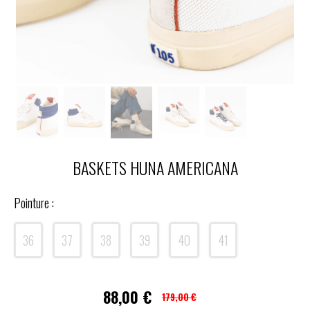
BASKETS HUNA AMERICANA
Pointure :
36
37
38
39
40
41
88,00
€
179,00 €