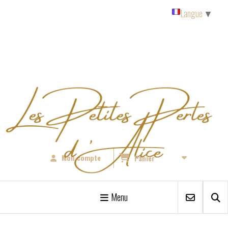
Panneau de gestion des cookies
Langue
▼
Mon compte
Panier
Menu