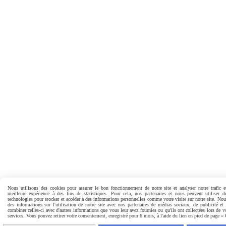
Nous utilisons des cookies pour assurer le bon fonctionnement de notre site et analyser notre trafic e
meilleure expérience à des fins de statistiques. Pour cela, nos partenaires et nous peuvent utiliser d
technologies pour stocker et accéder à des informations personnelles comme votre visite sur notre site. No
des informations sur l'utilisation de notre site avec nos partenaires de médias sociaux, de publicité et
combiner celles-ci avec d'autres informations que vous leur avez fournies ou qu'ils ont collectées lors de vo
services. Vous pouvez retirer votre consentement, enregistré pour 6 mois, à l'aide du lien en pied de page «