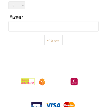
Message :
Envoyer

LIVRAISONS

PAIEMENTS