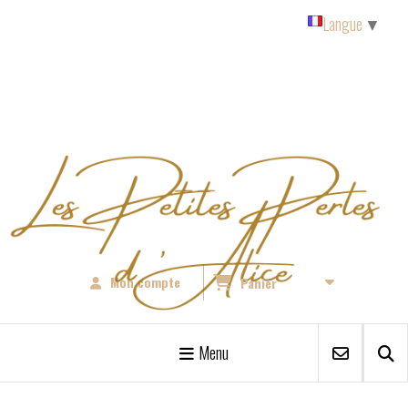
Panneau de gestion des cookies
Langue
▼
Mon compte
Panier
Menu