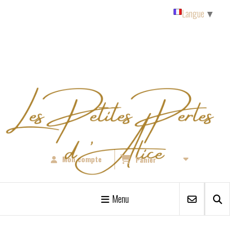
Panneau de gestion des cookies
Langue
▼
Mon compte
Panier
Menu